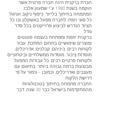
חברת ברקנית הינה חברה פרטית אשר
הוקמה בשנת 1980 ע"י שמעוון אלבז,
המתמחה בחיתוך בלייזר, כיפוף ניקוב וערגול
כל סוגי הפח, לחברה מפעל באשקלון ובו כל
הציוד הנדרש לביצוע פרוייקטים בכל סדר
גודל.
ברקנית יוזמת ומפתחת בעצמה פטנטים
ומוצרים שימושיים בתחום המתכת, עבור
לקוחות רבים, ביניהם: קבלנים, אדריכלים,
מוסדות ציבור, מוסדות ממשלתיים וביטחוניים
ולקוחות פרטיים רבים. כל עבודות המפעל
מבוצעות ברמה גבוהה ביותר, בתיאום עם
מעצבים ואדריכלים, וכמובן – גימור על פי
דרישת הלקוח.
החברה מתמחה בחיתוך בטכנולוגיות
מהמתקדמות בישראל כבר 30 שנה, דבר
המבטיח בקרת איכות, תכנון לפרטים,
סטנדרט איכות ותודעת שירות גבוהה.
צוות החברה מונה עובדים מקצועיים, מנהלים
ומפעילים מהמובילים בישראל.